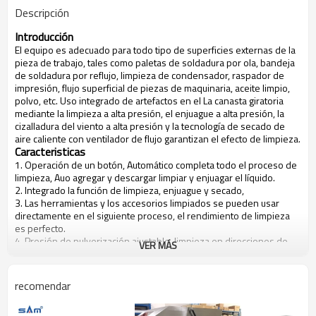
Descripción
Introducción
El equipo es adecuado para todo tipo de superficies externas de la
pieza de trabajo, tales como paletas de soldadura por ola, bandeja
de soldadura por reflujo, limpieza de condensador, raspador de
impresión, flujo superficial de piezas de maquinaria, aceite limpio,
polvo, etc. Uso integrado de artefactos en el La canasta giratoria
mediante la limpieza a alta presión, el enjuague a alta presión, la
cizalladura del viento a alta presión y la tecnología de secado de
aire caliente con ventilador de flujo garantizan el efecto de limpieza.
Caracteristicas
1. Operación de un botón, Automático completa todo el proceso de
limpieza, Auo agregar y descargar limpiar y enjuagar el líquido.
2. Integrado la función de limpieza, enjuague y secado,
3. Las herramientas y los accesorios limpiados se pueden usar
directamente en el siguiente proceso, el rendimiento de limpieza
es perfecto.
4. Presión de pulverización ajustable, limpieza en direcciones de
VER MÁS
720 grados sin ángulo ciego.
5. Alta capacidad de carga, ahorro de mano de obra
6. El sistema de filtración de circulación líquida y de enjuague de alto
recomendar
rendimiento, el sistema de limpieza de rociado en la cámara
hermética y el mantenimiento del agente de limpieza por más