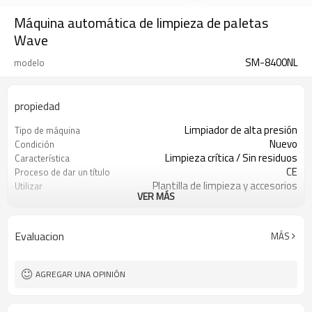
Máquina automática de limpieza de paletas
Wave
SM-8400NL
modelo
propiedad
Limpiador de alta presión
Tipo de máquina
Nuevo
Condición
Limpieza crítica / Sin residuos
Característica
CE
Proceso de dar un título
Plantilla de limpieza y accesorios
Utilizar
VER MÁS
Limpieza con solvente
Proceso de limpieza
Limpiador de alta presión
Tipo de limpieza
Industria electrónica
Industria utilizada
Evaluacion
MÁS
Metal / bobina
Material
27KW
Potencia (W)
AGREGAR UNA OPINIÓN