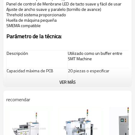
Panel de control de Menbrane LED de tacto suave y fácil de usar
Ajuste de ancho suave y paralelo (tornillo de avance)
Threhold sistema proporcionado
Huella de máquina pequeña
SMEMA compatible
Parámetro de la técnica:
Descripción
Utilizado como un buffer entre
SMT Machine
Capacidad máxima de PCB
20 piezas o especificar
VER MÁS
Carga máxima de PCB
1.5kg / PCB
recomendar
Tiempo del ciclo
Aprox.
15
segundos
Paso de indexación
25.4 mm o especificar