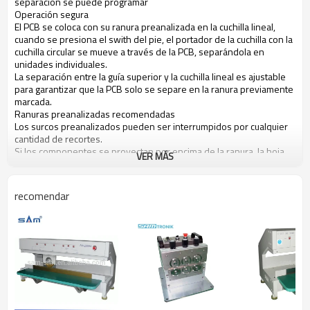
separación se puede programar
Operación segura
El PCB se coloca con su ranura preanalizada en la cuchilla lineal,
cuando se presiona el swith del pie, el portador de la cuchilla con la
cuchilla circular se mueve a través de la PCB, separándola en
unidades individuales.
La separación entre la guía superior y la cuchilla lineal es ajustable
para garantizar que la PCB solo se separe en la ranura previamente
marcada.
Ranuras preanalizadas recomendadas
Los surcos preanalizados pueden ser interrumpidos por cualquier
cantidad de recortes.
Si los componentes se proyectan por encima de la ranura, la hoja
VER MÁS
lineal debe cortarse, en tal caso, contáctenos.
Longitudes de corte programables de hasta 460 mm, eliminando el
innecesario viaje innecesario de la placa. (También está disponible
recomendar
una longitud de corte de hasta 600 mm)
La cuchilla circular motorizada corta contra la cuchilla lineal para
garantizar un procesamiento limpio y sin rebabas sin estrés en la
tabla.
Programable a la longitud de corte exacta requerida.
Se depanel PCB con componentes a 1 mm de la línea de
puntuación.
Diseño de cierre rápido para una fácil configuración de la cuchilla
circular a cualquier grosor de PCB.