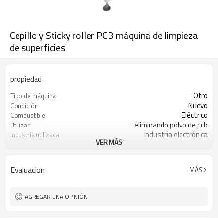
Cepillo y Sticky roller PCB máquina de limpieza
de superficies
propiedad
Otro
Tipo de máquina
Nuevo
Condición
Eléctrico
Combustible
eliminando polvo de pcb
Utilizar
Industria electrónica
Industria utilizada
VER MÁS
PLACA PCB
Material
230VAC 1ph 150VA
Potencia (W)
350 * 700 * 1300
Dimensión (L * W * H)
Evaluacion
MÁS
AGREGAR UNA OPINIÓN