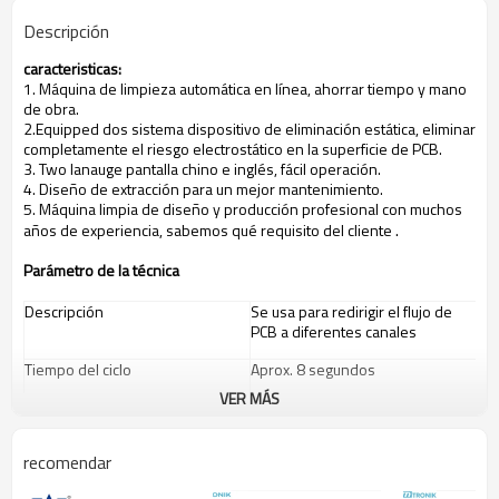
Descripción
caracteristicas:
1. Máquina de limpieza automática en línea, ahorrar tiempo y mano
de obra.
2.Equipped dos sistema dispositivo de eliminación estática, eliminar
completamente el riesgo electrostático en la superficie de PCB.
3. Two lanauge pantalla chino e inglés, fácil operación.
4. Diseño de extracción para un mejor mantenimiento.
5. Máquina limpia de diseño y producción profesional con muchos
.
años de experiencia, sabemos qué requisito del cliente
Parámetro de la técnica
Descripción
Se usa para redirigir el flujo de
PCB a diferentes canales
Tiempo del ciclo
Aprox. 8 segundos
VER MÁS
Fuente de alimentación
230VAC 1ph 150VA máx. (Opción:
100 VCA)
recomendar
Espesor del PCB
0.6 mm min.