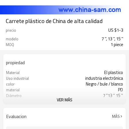
Carrete plástico de China de alta calidad
US $
1
-
3
precio
7 '', 13 '', 15 ''
modelo
1 piece
MOQ
propiedad
El plastico
Material
industria electrónica
Uso industrial
Negro / bule / blanco
color
PD
material
7 "13 '' 15 ''
Diámetro
VER MÁS
Conductivo y antiestático
Longitud
Evaluacion
MÁS