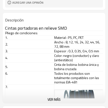
AGREGAR UNA OPINIÓN
Descripción
Cintas portadoras en relieve SMD
Pliego de condiciones:
1.
Material
:
PS, PC, PET
Ancho
:
8, 12, 16, 24, 32, 44, 56,
2.
72, 88 mm
3.
Espesor
:
0.3, 0.35, 0.4, 0.5 mm
Color: negro (conductor) y claro
4.
(antiestático)
Cinta de bobina: bobina única y
5.
bobina cruzada
6.
Todos los productos son
totalmente compatibles con las
normas EIA-481
7.
VER MÁS