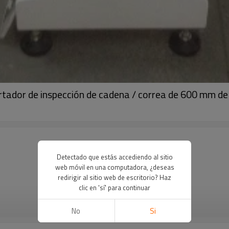
rtador de inspección de cadena / correa de 600 mm de
Detectado que estás accediendo al sitio
web móvil en una computadora, ¿deseas
redirigir al sitio web de escritorio? Haz
clic en 'sí' para continuar
VER MÁS
No
Si