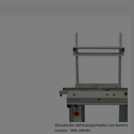
ón visual
o de PCB
Aproximado
Peso
(Kg)
0
95
0
110
Vinculación del transportador con iluminació
0
85
modelo : SMA-2B060L