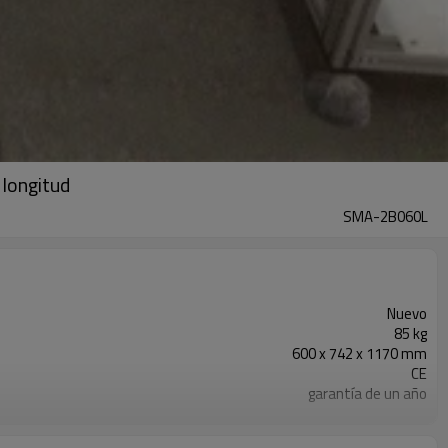
 longitud
SMA-2B060L
Nuevo
85 kg
600 x 742 x 1170 mm
CE
garantía de un año
Ingenieros disponibles para dar servicio a maquinaria en el exterior