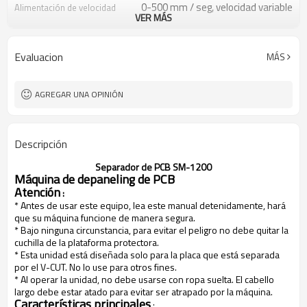
0-500 mm / seg, velocidad variable
Alimentación de velocidad
VER MÁS
de pcb
Swiss SKH7 HSS
Material de la cuchilla
220V / 50HZ
Fuente de alimentación
Evaluacion
MÁS
AGREGAR UNA OPINIÓN
Descripción
Separador de PCB SM-1200
Máquina de depaneling de PCB
Atención
:
* Antes de usar este equipo, lea este manual detenidamente, hará
que su máquina funcione de manera segura.
* Bajo ninguna circunstancia, para evitar el peligro no debe quitar la
cuchilla de la plataforma protectora.
* Esta unidad está diseñada solo para la placa que está separada
por el V-CUT. No lo use para otros fines.
* Al operar la unidad, no debe usarse con ropa suelta. El cabello
largo debe estar atado para evitar ser atrapado por la máquina.
Características principales
: