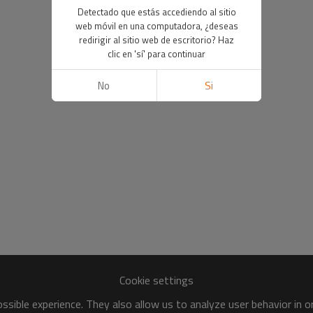
Detectado que estás accediendo al sitio
web móvil en una computadora, ¿deseas
redirigir al sitio web de escritorio? Haz
clic en 'sí' para continuar
No
Si
Cookie settings
sible experience. They also allow us to analyze user behavior in 