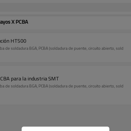
Rayos X PCBA
lución HT500
eba de soldadura BGA, PCBA (soldadura de puente, circuito abierto, sold
PCBA para la industria SMT
eba de soldadura BGA, PCBA (soldadura de puente, circuito abierto, sold