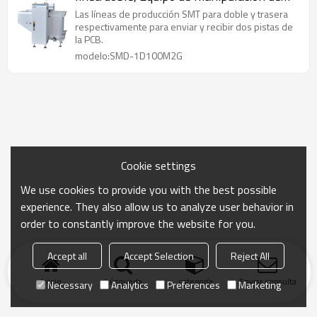
PCB
Las líneas de producción SMT para doble y trasera
respectivamente para enviar y recibir dos pistas de
la PCB.
modelo:SMD-1D100M2G
Cookie settings
We use cookies to provide you with the best possible
experience. They also allow us to analyze user behavior in
order to constantly improve the website for you.
Accept all
Accept Selection
Reject All
Inicio
búsqueda
categoría
Enviar consulta
Necessary
Analytics
Preferences
Marketing