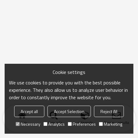
Cookie settings
We use cookies to provide you with the best possible
experience. They also allow us to analyze user behavior in
order to constantly improve the website for you.
Accept all
Accept Selection
Reject All
Inicio
búsqueda
categoría
Enviar consulta
Necessary
Analytics
Preferences
Marketing