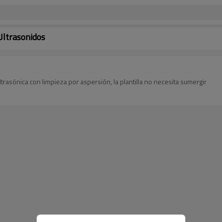
Ultrasonidos
rasónica con limpieza por aspersión, la plantilla no necesita sumergir