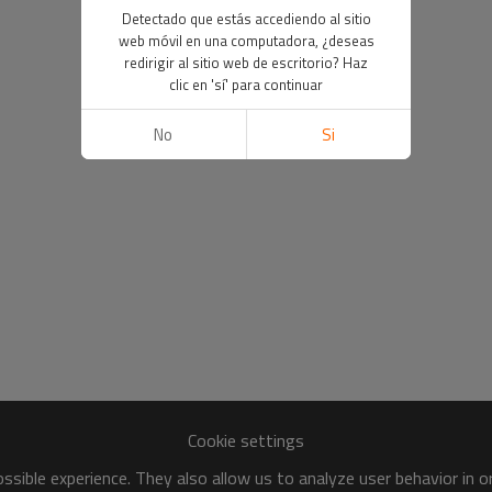
Detectado que estás accediendo al sitio
web móvil en una computadora, ¿deseas
redirigir al sitio web de escritorio? Haz
clic en 'sí' para continuar
No
Si
Cookie settings
sible experience. They also allow us to analyze user behavior in 