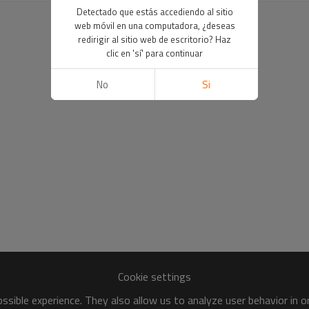
Detectado que estás accediendo al sitio
web móvil en una computadora, ¿deseas
redirigir al sitio web de escritorio? Haz
clic en 'sí' para continuar
No
Si
Cookie settings
sible experience. They also allow us to analyze user behavior in 