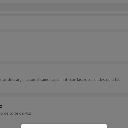
rtar, descargar automáticamente, cumplir con las necesidades de la fábr
co
so de corte de PCB.