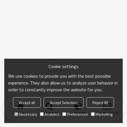
Cookie settings
We use cookies to provide you with the best possible
experience. They also allow us to analyze user behavior in
order to constantly improve the website for you.
Accept all
Accept Selection
Reject All
Inicio
búsqueda
categoría
Enviar consulta
Necessary
Analytics
Preferences
Marketing