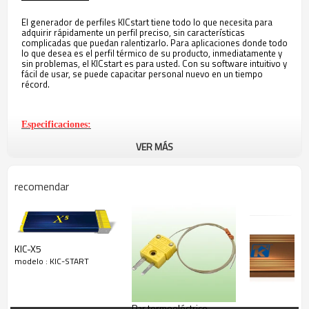
El generador de perfiles KICstart tiene todo lo que necesita para
adquirir rápidamente un perfil preciso, sin características
complicadas que puedan ralentizarlo. Para aplicaciones donde todo
lo que desea es el perfil térmico de su producto, inmediatamente y
sin problemas, el KICstart es para usted. Con su software intuitivo y
fácil de usar, se puede capacitar personal nuevo en un tiempo
récord.
Especificaciones:
VER MÁS
Exactitud
Resolución
Variab
Temperatura interna de funcionamiento
recomendar
Compatibilidad de termopar
Rango de temperatura
-150 
Capacidad de la computadora
orden
requerimientos de energía
Pil
Consulte la tabla d
KIC-X5
temperatura a continuació
modelo : KIC-START
Dimensiones
es
Par termoeléctrico