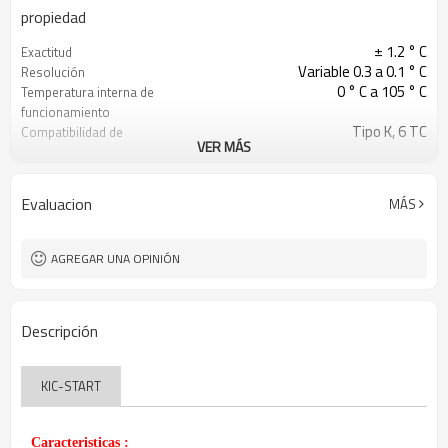
propiedad
± 1.2 ° C
Exactitud
Variable 0.3 a 0.1 ° C
Resolución
0 ° C a 105 ° C
Temperatura interna de
funcionamiento
Tipo K, 6 TC
Compatibilidad de
VER MÁS
termopar
-150 ° C a 1050 ° C
Rango de temperatura
Pila alcalina de 9V
requerimientos de energía
Evaluacion
MÁS
AGREGAR UNA OPINIÓN
Descripción
KIC-START
Caracteristicas :