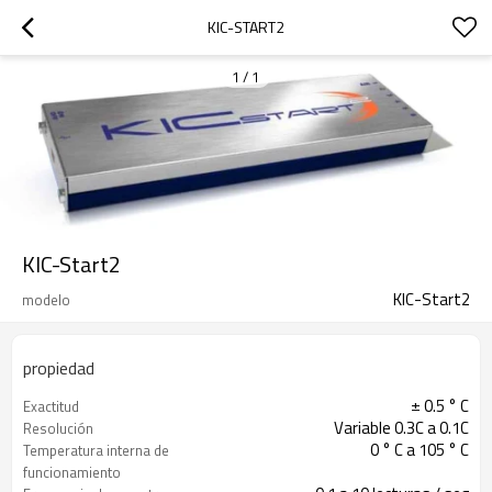
KIC-START2
1
/
1
KIC-Start2
KIC-Start2
modelo
propiedad
± 0.5 ° C
Exactitud
Variable 0.3C a 0.1C
Resolución
0 ° C a 105 ° C
Temperatura interna de
funcionamiento