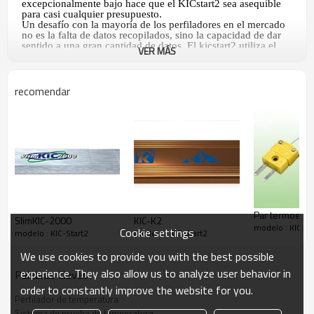
excepcionalmente bajo hace que el KICstart2 sea asequible
para casi cualquier presupuesto.
Un desafío con la mayoría de los perfiladores en el mercado
no es la falta de datos recopilados, sino la capacidad de dar
sentido a una gran cantidad de datos. El kicstart2 utiliza el
VER MÁS
poderoso concepto PWI (Índice de ventana de proceso) de
KIC para medir la calidad del perfil con un solo número.
recomendar
Especificaciones:
Precisión del sistema:
± 0.5C
Resolución:
Variable 0.3C a 0.1C
Temperatura de funcionamiento interno:
0C a 105C
Frecuencia de muestreo:
0.1 a 10 lecturas / seg
Puntos de datos:
45000
Conexión a PC:
USB 2.0 (Std-A / Mini-B)
Par termoeléct
SlimKIC-2000
KIC-K2
Compatibilidad de termopar:
Tipo K, estándar
modelo : KIC-St
Cookie settings
modelo : KIC-Start2
modelo : KIC-Start2
Unidad de 6 canales:
Rango de temperatura:
-150C a 1050C
We use cookies to provide you with the best possible
Capacidad de la computadora:
ordenador personal
experience. They also allow us to analyze user behavior in
Palabras Claves
Requerimientos de energía:
Pila alcalina de 9V
order to constantly improve the website for you.
Dimensiones: Unidad de 6 canales:
(Largo x ancho x alto mm)
Perfilador de temperatura
Sistema de prueba de temperatura